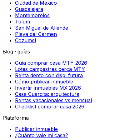
Ciudad de México
Guadalajara
Montemorelos
Tulum
San Miguel de Allende
Playa del Carmen
Cozumel
Blog · guías
Guía comprar casa MTY 2026
Lotes campestres cerca MTY
Renta depto con disp. futura
Cómo publicar inmueble
Invertir inmuebles MX 2026
Casa Cuarcita: arquitectura
Rentas vacacionales vs mensual
Checklist comprar casa 2026
Plataforma
Publicar inmueble
¿Cuánto vale mi casa?