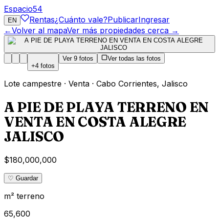
Espacio
54
Rentas
¿Cuánto vale?
Publicar
Ingresar
EN
←
Volver al mapa
Ver más propiedades cerca →
Ver
9
fotos
Ver todas las fotos
+
4
fotos
Lote campestre
·
Venta
·
Cabo Corrientes
,
Jalisco
A PIE DE PLAYA TERRENO EN
VENTA EN COSTA ALEGRE
JALISCO
$180,000,000
♡ Guardar
m² terreno
65,600