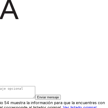
Enviar mensaje
io 54 muestra la información para que la encuentres con
l corresponde al listador original.
Ver listado original →