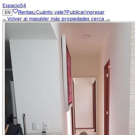
Espacio
54
Rentas
¿Cuánto vale?
Publicar
Ingresar
EN
←
Volver al mapa
Ver más propiedades cerca →