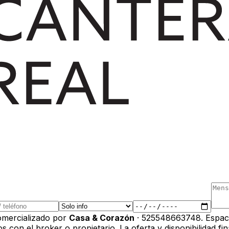
mercializado por
Casa & Corazón
· 525548663748
.
Espac
con el broker o propietario. La oferta y disponibilidad fina