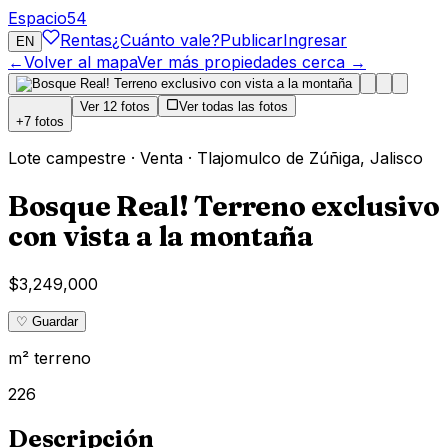
Espacio
54
Rentas
¿Cuánto vale?
Publicar
Ingresar
EN
←
Volver al mapa
Ver más propiedades cerca →
Ver
12
fotos
Ver todas las fotos
+
7
fotos
Lote campestre
·
Venta
·
Tlajomulco de Zúñiga
,
Jalisco
Bosque Real! Terreno exclusivo
con vista a la montaña
$3,249,000
♡ Guardar
m² terreno
226
Descripción