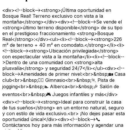
<div><!--block--><strong>¡Última oportunidad en
Bosque Real! Terreno exclusivo con vista a la
montaña</strong></div><div><!--block-->Se vende el
<strong>último terreno disponible</strong> de su tipo
en el prestigioso fraccionamiento <strong>Bosque
Real</strong>:</div><ul><li><!--block--><strong>226
m² de terreno + 40 m² en comodato.</strong></li><li>
<!--block--><strong>Ubicación privilegiada</strong>
con espectacular vista a la montaña</li><li><!--block--
>Dentro de una comunidad con <strong>alta
plusvalía</strong> y seguridad 24/7</li></ul><div><!--
block-->Amenidades de primer nivel:<br>&nbsp;🏡 Casa
club<br>&nbsp;🏋️‍♀️ Gimnasio<br>&nbsp;🏃 Pista de
jogging<br>&nbsp;🏊 Alberca<br>&nbsp;🎉 Salón de
eventos<br>&nbsp;🎮 Juegos infantiles y más</div>
<div><!--block--><strong>Ideal para construir la casa
de tus sueños</strong> en un entorno natural, seguro
y con estilo de vida exclusivo.<br> ¡No dejes pasar esta
oportunidad única!</div><div><!--block-->📞
Contáctanos hoy para más información y agendar una