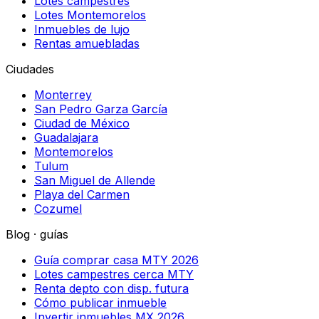
Lotes campestres
Lotes Montemorelos
Inmuebles de lujo
Rentas amuebladas
Ciudades
Monterrey
San Pedro Garza García
Ciudad de México
Guadalajara
Montemorelos
Tulum
San Miguel de Allende
Playa del Carmen
Cozumel
Blog · guías
Guía comprar casa MTY 2026
Lotes campestres cerca MTY
Renta depto con disp. futura
Cómo publicar inmueble
Invertir inmuebles MX 2026