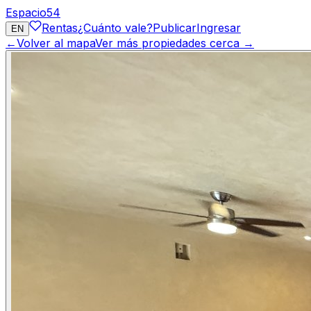
Espacio
54
Rentas
¿Cuánto vale?
Publicar
Ingresar
EN
←
Volver al mapa
Ver más propiedades cerca →