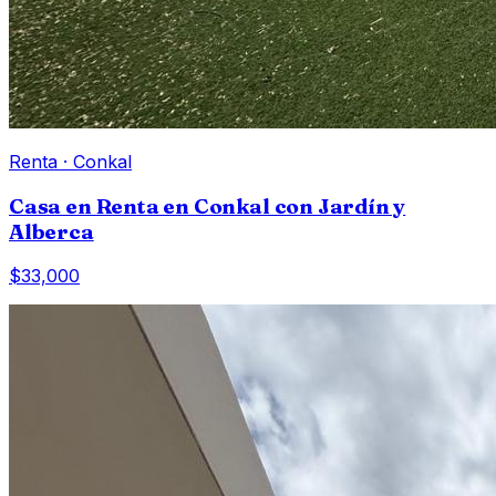
Renta
·
Conkal
Casa en Renta en Conkal con Jardín y
Alberca
$33,000