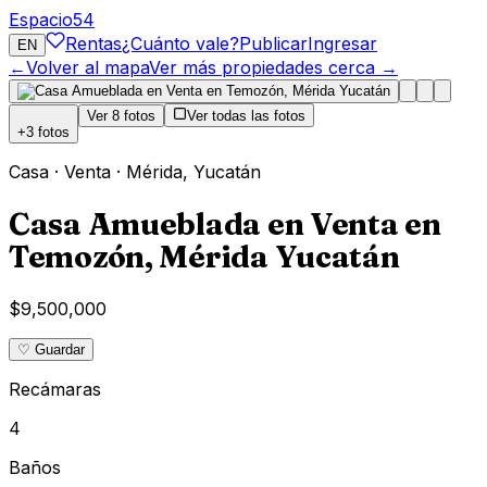
Espacio
54
Rentas
¿Cuánto vale?
Publicar
Ingresar
EN
←
Volver al mapa
Ver más propiedades cerca →
Ver
8
fotos
Ver todas las fotos
+
3
fotos
Casa
·
Venta
·
Mérida
,
Yucatán
Casa Amueblada en Venta en
Temozón, Mérida Yucatán
$9,500,000
♡ Guardar
Recámaras
4
Baños