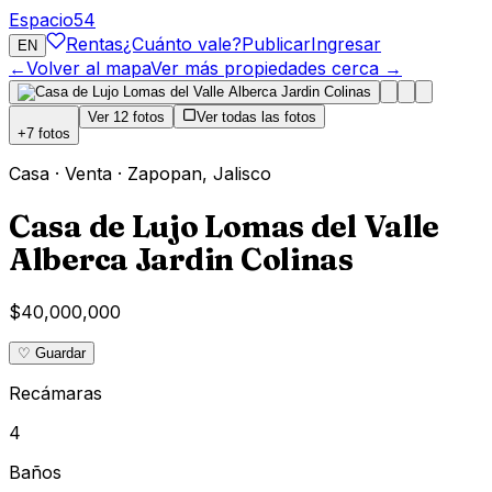
Espacio
54
Rentas
¿Cuánto vale?
Publicar
Ingresar
EN
←
Volver al mapa
Ver más propiedades cerca →
Ver
12
fotos
Ver todas las fotos
+
7
fotos
Casa
·
Venta
·
Zapopan
,
Jalisco
Casa de Lujo Lomas del Valle
Alberca Jardin Colinas
$40,000,000
♡ Guardar
Recámaras
4
Baños