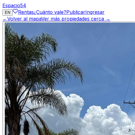
Espacio
54
Rentas
¿Cuánto vale?
Publicar
Ingresar
EN
←
Volver al mapa
Ver más propiedades cerca →