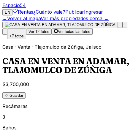
Espacio
54
Rentas
¿Cuánto vale?
Publicar
Ingresar
EN
←
Volver al mapa
Ver más propiedades cerca →
Ver
12
fotos
Ver todas las fotos
+
7
fotos
Casa
·
Venta
·
Tlajomulco de Zúñiga
,
Jalisco
CASA EN VENTA EN ADAMAR,
TLAJOMULCO DE ZÚÑIGA
$3,700,000
♡ Guardar
Recámaras
3
Baños