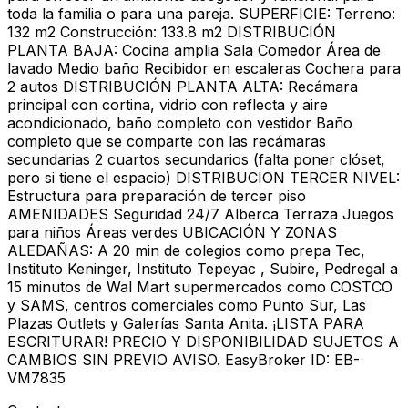
toda la familia o para una pareja. SUPERFICIE: Terreno:
132 m2 Construcción: 133.8 m2 DISTRIBUCIÓN
PLANTA BAJA: Cocina amplia Sala Comedor Área de
lavado Medio baño Recibidor en escaleras Cochera para
2 autos DISTRIBUCIÓN PLANTA ALTA: Recámara
principal con cortina, vidrio con reflecta y aire
acondicionado, baño completo con vestidor Baño
completo que se comparte con las recámaras
secundarias 2 cuartos secundarios (falta poner clóset,
pero si tiene el espacio) DISTRIBUCION TERCER NIVEL:
Estructura para preparación de tercer piso
AMENIDADES Seguridad 24/7 Alberca Terraza Juegos
para niños Áreas verdes UBICACIÓN Y ZONAS
ALEDAÑAS: A 20 min de colegios como prepa Tec,
Instituto Keninger, Instituto Tepeyac , Subire, Pedregal a
15 minutos de Wal Mart supermercados como COSTCO
y SAMS, centros comerciales como Punto Sur, Las
Plazas Outlets y Galerías Santa Anita. ¡LISTA PARA
ESCRITURAR! PRECIO Y DISPONIBILIDAD SUJETOS A
CAMBIOS SIN PREVIO AVISO. EasyBroker ID: EB-
VM7835