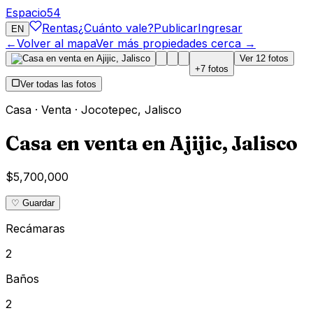
Espacio
54
Rentas
¿Cuánto vale?
Publicar
Ingresar
EN
←
Volver al mapa
Ver más propiedades cerca →
Ver
12
fotos
+
7
fotos
Ver todas las fotos
Casa
·
Venta
·
Jocotepec
,
Jalisco
Casa en venta en Ajijic, Jalisco
$5,700,000
♡ Guardar
Recámaras
2
Baños
2