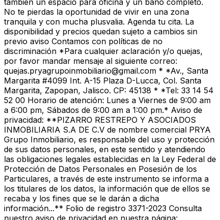
también un espacio para oficina y un baño completo.
No te pierdas la oportunidad de vivir en una zona
tranquila y con mucha plusvalia. Agenda tu cita. La
disponibilidad y precios quedan sujeto a cambios sin
previo aviso Contamos con políticas de no
discriminación *Para cualquier aclaración y/o quejas,
por favor mandar mensaje al siguiente correo:
quejas.pryagrupoinmobiliario@gmail.com * *Av., Santa
Margarita #4099 Int. A-15 Plaza D-Lucca, Col. Santa
Margarita, Zapopan, Jalisco. CP: 45138 * *Tel: 33 14 54
52 00 Horario de atención: Lunes a Viernes de 9:00 am
a 6:00 pm, Sábados de 9:00 am a 1:00 pm.* Aviso de
privacidad: **PIZARRO RESTREPO Y ASOCIADOS
INMOBILIARIA S.A DE C.V de nombre comercial PRYA
Grupo Inmobiliario, es responsable del uso y protección
de sus datos personales, en este sentido y atendiendo
las obligaciones legales establecidas en la Ley Federal de
Protección de Datos Personales en Posesión de los
Particulares, a través de este instrumento se informa a
los titulares de los datos, la información que de ellos se
recaba y los fines que se le darán a dicha
información...** Folio de registro 3371-2023 Consulta
nuestro aviso de privacidad en nuestra página: