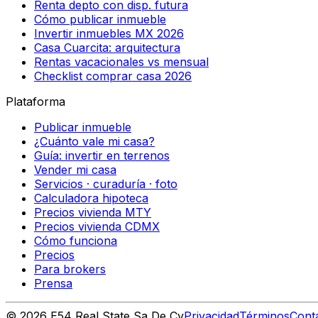
Renta depto con disp. futura
Cómo publicar inmueble
Invertir inmuebles MX 2026
Casa Cuarcita: arquitectura
Rentas vacacionales vs mensual
Checklist comprar casa 2026
Plataforma
Publicar inmueble
¿Cuánto vale mi casa?
Guía: invertir en terrenos
Vender mi casa
Servicios · curaduría · foto
Calculadora hipoteca
Precios vivienda MTY
Precios vivienda CDMX
Cómo funciona
Precios
Para brokers
Prensa
©
2026
E54 Real State Sa De Cv
Privacidad
Términos
Cont