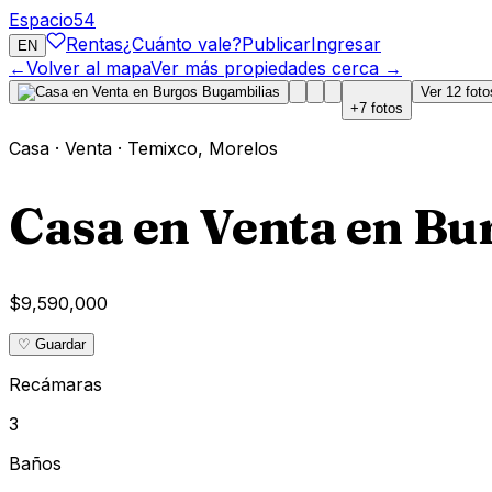
Espacio
54
Rentas
¿Cuánto vale?
Publicar
Ingresar
EN
←
Volver al mapa
Ver más propiedades cerca →
Ver
12
foto
+
7
fotos
Casa
·
Venta
·
Temixco
,
Morelos
Casa en Venta en Bu
$9,590,000
♡ Guardar
Recámaras
3
Baños