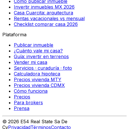
Cómo publicar inmueble
Invertir inmuebles MX 2026
Casa Cuarcita: arquitectura
Rentas vacacionales vs mensual
Checklist comprar casa 2026
Plataforma
Publicar inmueble
¿Cuánto vale mi casa?
Guía: invertir en terrenos
Vender mi casa
Servicios · curaduría · foto
Calculadora hipoteca
Precios vivienda MTY
Precios vivienda CDMX
Cómo funciona
Precios
Para brokers
Prensa
©
2026
E54 Real State Sa De
Cv
Privacidad
Términos
Contacto