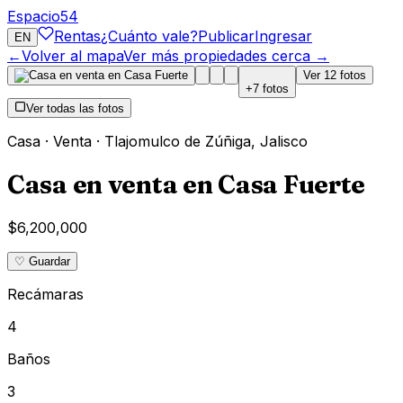
Espacio
54
Rentas
¿Cuánto vale?
Publicar
Ingresar
EN
←
Volver al mapa
Ver más propiedades cerca →
Ver
12
fotos
+
7
fotos
Ver todas las fotos
Casa
·
Venta
·
Tlajomulco de Zúñiga
,
Jalisco
Casa en venta en Casa Fuerte
$6,200,000
♡ Guardar
Recámaras
4
Baños
3