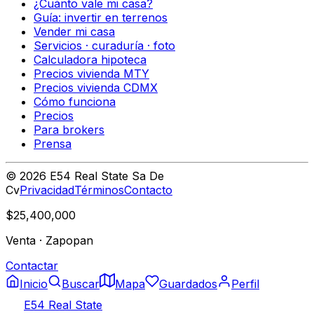
¿Cuánto vale mi casa?
Guía: invertir en terrenos
Vender mi casa
Servicios · curaduría · foto
Calculadora hipoteca
Precios vivienda MTY
Precios vivienda CDMX
Cómo funciona
Precios
Para brokers
Prensa
©
2026
E54 Real State Sa De
Cv
Privacidad
Términos
Contacto
$25,400,000
Venta
·
Zapopan
Contactar
Inicio
Buscar
Mapa
Guardados
Perfil
E54 Real State