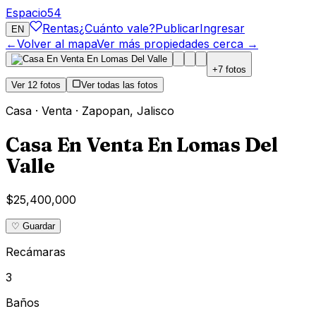
Espacio
54
Rentas
¿Cuánto vale?
Publicar
Ingresar
EN
←
Volver al mapa
Ver más propiedades cerca →
+
7
fotos
Ver
12
fotos
Ver todas las fotos
Casa
·
Venta
·
Zapopan
,
Jalisco
Casa En Venta En Lomas Del
Valle
$25,400,000
♡ Guardar
Recámaras
3
Baños