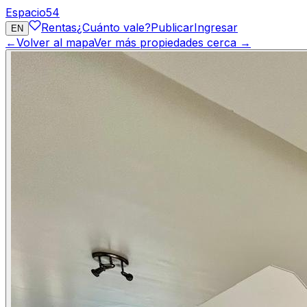
Espacio
54
Rentas
¿Cuánto vale?
Publicar
Ingresar
EN
←
Volver al mapa
Ver más propiedades cerca →