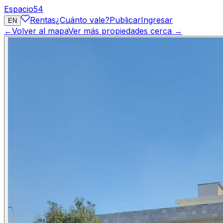
Espacio
54
Rentas
¿Cuánto vale?
Publicar
Ingresar
EN
←
Volver al mapa
Ver más propiedades cerca →