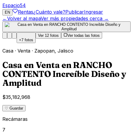
Espacio
54
Rentas
¿Cuánto vale?
Publicar
Ingresar
EN
←
Volver al mapa
Ver más propiedades cerca →
Ver
12
fotos
Ver todas las fotos
+
7
fotos
Casa
·
Venta
·
Zapopan
,
Jalisco
Casa en Venta en RANCHO
CONTENTO Increíble Diseño y
Amplitud
$35,182,968
♡ Guardar
Recámaras
7