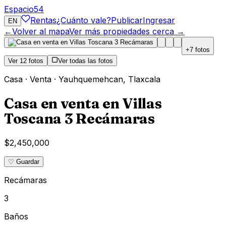
Espacio
54
Rentas
¿Cuánto vale?
Publicar
Ingresar
EN
←
Volver al mapa
Ver más propiedades cerca →
+
7
fotos
Ver
12
fotos
Ver todas las fotos
Casa
·
Venta
·
Yauhquemehcan
,
Tlaxcala
Casa en venta en Villas
Toscana 3 Recámaras
$2,450,000
♡ Guardar
Recámaras
3
Baños