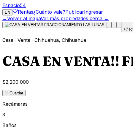
Espacio
54
Rentas
¿Cuánto vale?
Publicar
Ingresar
EN
←
Volver al mapa
Ver más propiedades cerca →
+
7
fo
Casa
·
Venta
·
Chihuahua
,
Chihuahua
CASA EN VENTA!!
$2,200,000
♡ Guardar
Recámaras
3
Baños