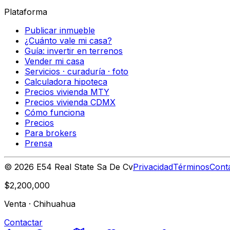
Plataforma
Publicar inmueble
¿Cuánto vale mi casa?
Guía: invertir en terrenos
Vender mi casa
Servicios · curaduría · foto
Calculadora hipoteca
Precios vivienda MTY
Precios vivienda CDMX
Cómo funciona
Precios
Para brokers
Prensa
©
2026
E54 Real State Sa De Cv
Privacidad
Términos
Cont
$2,200,000
Venta
·
Chihuahua
Contactar