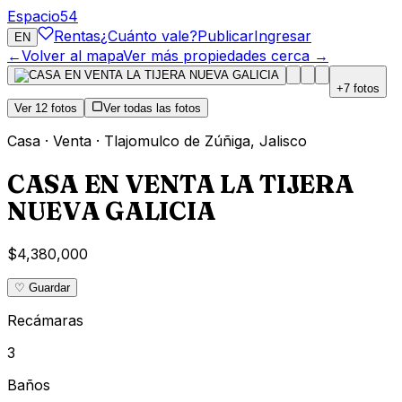
Espacio
54
Rentas
¿Cuánto vale?
Publicar
Ingresar
EN
←
Volver al mapa
Ver más propiedades cerca →
+
7
fotos
Ver
12
fotos
Ver todas las fotos
Casa
·
Venta
·
Tlajomulco de Zúñiga
,
Jalisco
CASA EN VENTA LA TIJERA
NUEVA GALICIA
$4,380,000
♡ Guardar
Recámaras
3
Baños