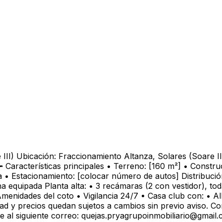
III) Ubicación: Fraccionamiento Altanza, Solares (Soare II
aracterísticas principales • Terreno: [160 m²] • Construc
a • Estacionamiento: [colocar número de autos] Distribució
a equipada Planta alta: • 3 recámaras (2 con vestidor), 
menidades del coto • Vigilancia 24/7 • Casa club con: • A
ilidad y precios quedan sujetos a cambios sin previo aviso. 
e al siguiente correo: quejas.pryagrupoinmobiliario@gmail.