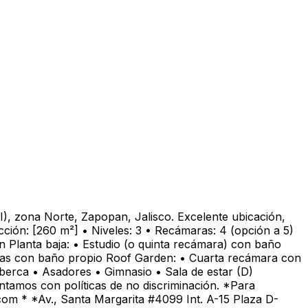
I), zona Norte, Zapopan, Jalisco. Excelente ubicación,
ción: [260 m²] • Niveles: 3 • Recámaras: 4 (opción a 5)
n Planta baja: • Estudio (o quinta recámara) con baño
todas con baño propio Roof Garden: • Cuarta recámara con
lberca • Asadores • Gimnasio • Sala de estar (D)
Contamos con políticas de no discriminación. *Para
com * *Av., Santa Margarita #4099 Int. A-15 Plaza D-