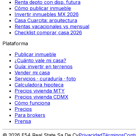
Renta depto con disp. futura
Cómo publicar inmueble
Invertir inmuebles MX 2026
Casa Cuarcita: arquitectura
Rentas vacacionales vs mensual
Checklist comprar casa 2026
Plataforma
Publicar inmueble
¿Cuánto vale mi casa?
Guía: invertir en terrenos
Vender mi casa
Servicios · curaduría · foto
Calculadora hipoteca
Precios vivienda MTY
Precios vivienda CDMX
Cómo funciona
Precios
Para brokers
Prensa
©
2026
E54 Real State Sa De Cv
Privacidad
Términos
Cont