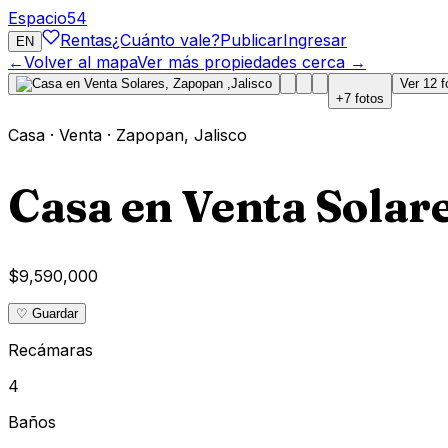
Espacio
54
Rentas
¿Cuánto vale?
Publicar
Ingresar
EN
←
Volver al mapa
Ver más propiedades cerca →
Ver
12
f
+
7
fotos
Casa
·
Venta
·
Zapopan
,
Jalisco
Casa en Venta Solare
$9,590,000
♡ Guardar
Recámaras
4
Baños