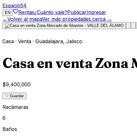
Espacio
54
Rentas
¿Cuánto vale?
Publicar
Ingresar
EN
←
Volver al mapa
Ver más propiedades cerca →
Casa
·
Venta
·
Guadalajara
,
Jalisco
Casa en venta Zona
$9,400,000
♡ Guardar
Recámaras
6
Baños