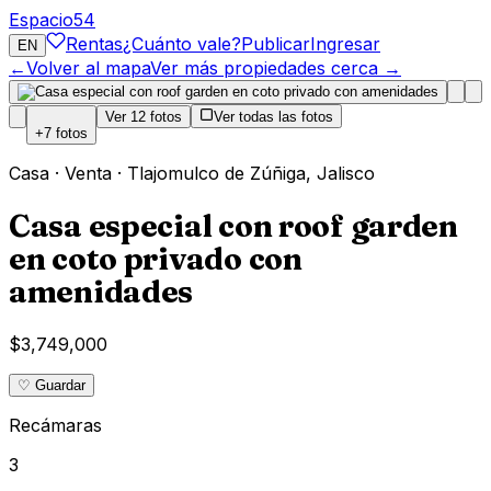
Espacio
54
Rentas
¿Cuánto vale?
Publicar
Ingresar
EN
←
Volver al mapa
Ver más propiedades cerca →
Ver
12
fotos
Ver todas las fotos
+
7
fotos
Casa
·
Venta
·
Tlajomulco de Zúñiga
,
Jalisco
Casa especial con roof garden
en coto privado con
amenidades
$3,749,000
♡ Guardar
Recámaras
3