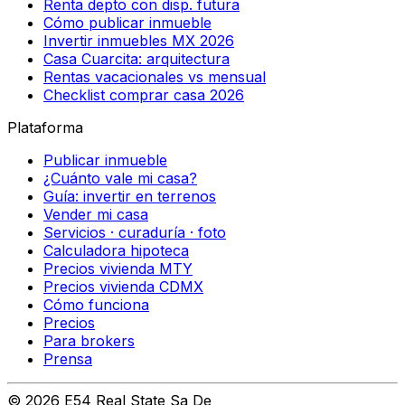
Renta depto con disp. futura
Cómo publicar inmueble
Invertir inmuebles MX 2026
Casa Cuarcita: arquitectura
Rentas vacacionales vs mensual
Checklist comprar casa 2026
Plataforma
Publicar inmueble
¿Cuánto vale mi casa?
Guía: invertir en terrenos
Vender mi casa
Servicios · curaduría · foto
Calculadora hipoteca
Precios vivienda MTY
Precios vivienda CDMX
Cómo funciona
Precios
Para brokers
Prensa
©
2026
E54 Real State Sa De