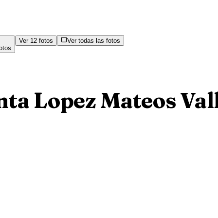
Ver
12
fotos
Ver todas las fotos
otos
nta Lopez Mateos Val