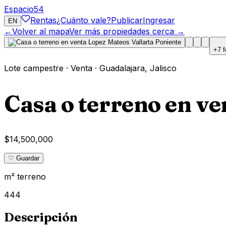
Espacio
54
Rentas
¿Cuánto vale?
Publicar
Ingresar
EN
←
Volver al mapa
Ver más propiedades cerca →
+
7
f
Lote campestre
·
Venta
·
Guadalajara
,
Jalisco
Casa o terreno en ve
$14,500,000
♡ Guardar
m² terreno
444
Descripción