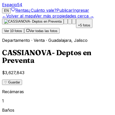
Espacio
54
Rentas
¿Cuánto vale?
Publicar
Ingresar
EN
←
Volver al mapa
Ver más propiedades cerca →
+
5
fotos
Ver
10
fotos
Ver todas las fotos
Departamento
·
Venta
·
Guadalajara
,
Jalisco
CASSIANOVA- Deptos en
Preventa
$3,627,843
♡ Guardar
Recámaras
1
Baños