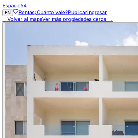
Espacio
54
Rentas
¿Cuánto vale?
Publicar
Ingresar
EN
←
Volver al mapa
Ver más propiedades cerca →