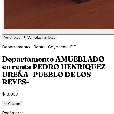
Ver
7
fotos
Ver todas las fotos
Departamento
·
Renta
·
Coyoacán
,
DF
Departamento AMUEBLADO
en renta PEDRO HENRIQUEZ
UREÑA -PUEBLO DE LOS
REYES-
$18,000
♡ Guardar
Recámaras