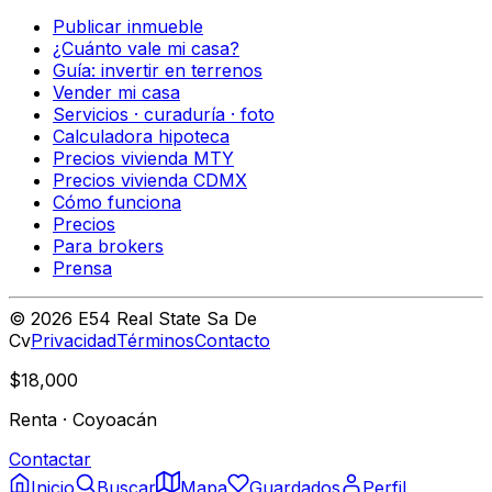
Publicar inmueble
¿Cuánto vale mi casa?
Guía: invertir en terrenos
Vender mi casa
Servicios · curaduría · foto
Calculadora hipoteca
Precios vivienda MTY
Precios vivienda CDMX
Cómo funciona
Precios
Para brokers
Prensa
©
2026
E54 Real State Sa De
Cv
Privacidad
Términos
Contacto
$18,000
Renta
·
Coyoacán
Contactar
Inicio
Buscar
Mapa
Guardados
Perfil