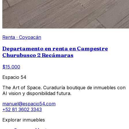
Renta
·
Coyoacán
Departamento en renta en Campestre
Churubusco 2 Recámaras
$15,000
Espacio 54
The Art of Space. Curaduría boutique de inmuebles con
AI vision y disponibilidad futura.
manuel@espacio54.com
+52 81 3602 3343
Explorar inmuebles