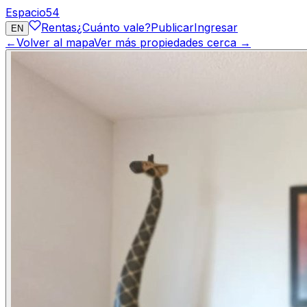
Espacio
54
Rentas
¿Cuánto vale?
Publicar
Ingresar
EN
←
Volver al mapa
Ver más propiedades cerca →