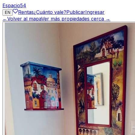
Espacio
54
Rentas
¿Cuánto vale?
Publicar
Ingresar
EN
←
Volver al mapa
Ver más propiedades cerca →