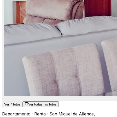
Ver
7
fotos
Ver todas las fotos
Departamento
·
Renta
·
San Miguel de Allende
,