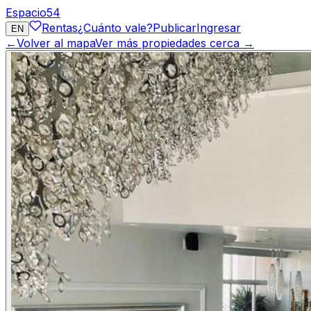
Espacio
54
Rentas
¿Cuánto vale?
Publicar
Ingresar
EN
←
Volver al mapa
Ver más propiedades cerca →