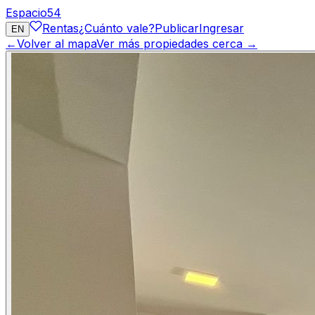
Espacio
54
Rentas
¿Cuánto vale?
Publicar
Ingresar
EN
←
Volver al mapa
Ver más propiedades cerca →