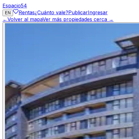
Espacio
54
Rentas
¿Cuánto vale?
Publicar
Ingresar
EN
←
Volver al mapa
Ver más propiedades cerca →