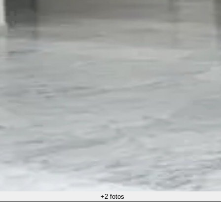
+
2
fotos