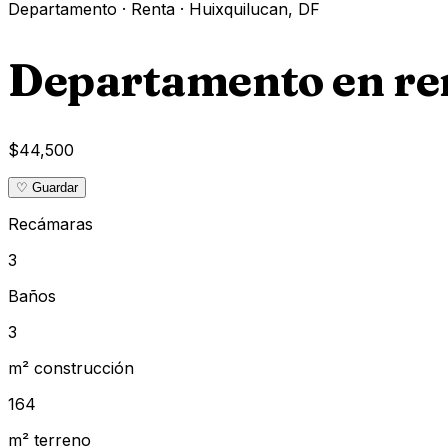
Departamento
·
Renta
·
Huixquilucan
,
DF
Departamento en ren
$44,500
♡ Guardar
Recámaras
3
Baños
3
m² construcción
164
m² terreno