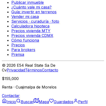
Publicar inmueble
¿Cuánto vale mi casa?
Guía: invertir en terrenos
Vender mi casa
Servicios · curaduría · foto
Calculadora hipoteca
Precios vivienda MTY
Precios vivienda CDMX
Cómo funciona
Precios
Para brokers
Prensa
©
2026
E54 Real State Sa De
Cv
Privacidad
Términos
Contacto
$155,000
Renta
·
Cuajimalpa de Morelos
Contactar
Inicio
Buscar
Mapa
Guardados
Perfil