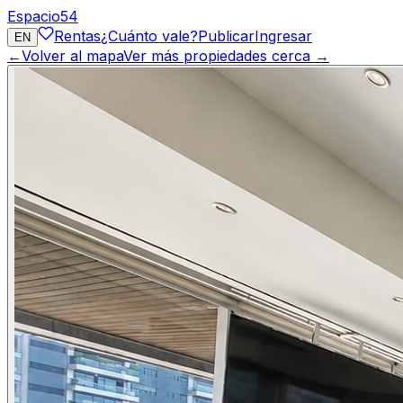
Espacio
54
Rentas
¿Cuánto vale?
Publicar
Ingresar
EN
←
Volver al mapa
Ver más propiedades cerca →