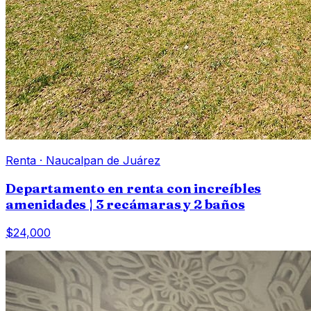
Renta
·
Naucalpan de Juárez
Departamento en renta con increíbles
amenidades | 3 recámaras y 2 baños
$24,000