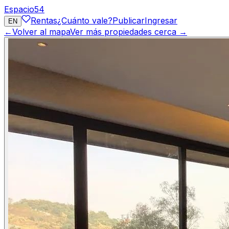
Espacio
54
Rentas
¿Cuánto vale?
Publicar
Ingresar
EN
←
Volver al mapa
Ver más propiedades cerca →