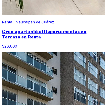
Renta
·
Naucalpan de Juárez
Gran oportunidad Departamento con
Terraza en Renta
$28,000