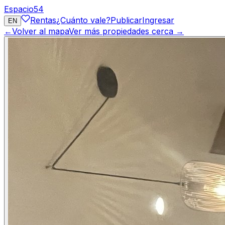
Espacio
54
Rentas
¿Cuánto vale?
Publicar
Ingresar
EN
←
Volver al mapa
Ver más propiedades cerca →