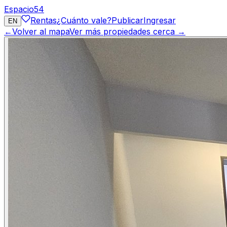
Espacio
54
Rentas
¿Cuánto vale?
Publicar
Ingresar
EN
←
Volver al mapa
Ver más propiedades cerca →