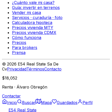
¿Cuánto vale mi casa?
Guía: invertir en terrenos
Vender mi casa
Servicios · curaduría · foto
Calculadora hipoteca
Precios vivienda MTY
Precios vivienda CDMX
Cómo funciona
Precios
Para brokers
Prensa
©
2026
E54 Real State Sa De
Cv
Privacidad
Términos
Contacto
$18,052
Renta
·
Álvaro Obregón
Contactar
Inicio
Buscar
Mapa
Guardados
Perfil
E54 Real State