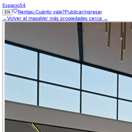
Espacio
54
Rentas
¿Cuánto vale?
Publicar
Ingresar
EN
←
Volver al mapa
Ver más propiedades cerca →