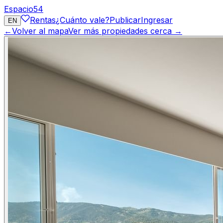
Espacio
54
Rentas
¿Cuánto vale?
Publicar
Ingresar
EN
←
Volver al mapa
Ver más propiedades cerca →