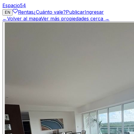
Espacio
54
Rentas
¿Cuánto vale?
Publicar
Ingresar
EN
←
Volver al mapa
Ver más propiedades cerca →