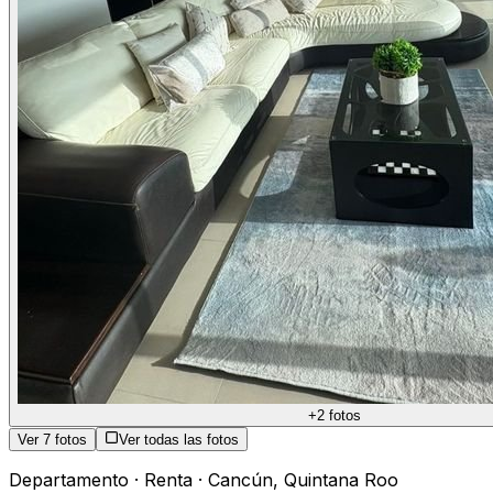
+
2
fotos
Ver
7
fotos
Ver todas las fotos
Departamento
·
Renta
·
Cancún
,
Quintana Roo