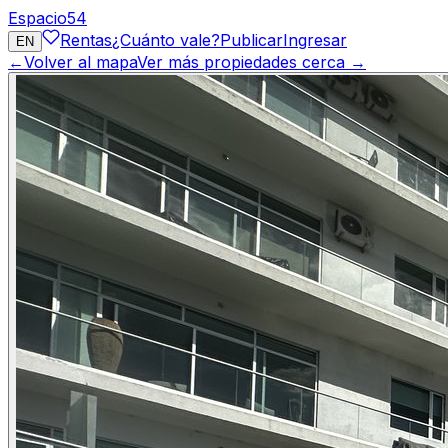
Espacio
54
Rentas
¿Cuánto vale?
Publicar
Ingresar
EN
←
Volver al mapa
Ver más propiedades cerca →