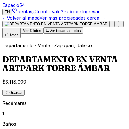
Espacio
54
Rentas
¿Cuánto vale?
Publicar
Ingresar
EN
←
Volver al mapa
Ver más propiedades cerca →
Ver
6
fotos
Ver todas las fotos
+
1
fotos
Departamento
·
Venta
·
Zapopan
,
Jalisco
DEPARTAMENTO EN VENTA
ARTPARK TORRE ÁMBAR
$3,118,000
♡ Guardar
Recámaras
1
Baños