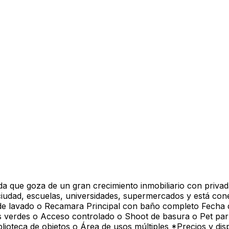
a que goza de un gran crecimiento inmobiliario con privada
ciudad, escuelas, universidades, supermercados y está cone
de lavado o Recamara Principal con baño completo Fecha 
s verdes o Acceso controlado o Shoot de basura o Pet park
teca de objetos o Área de usos múltiples *Precios y dispon