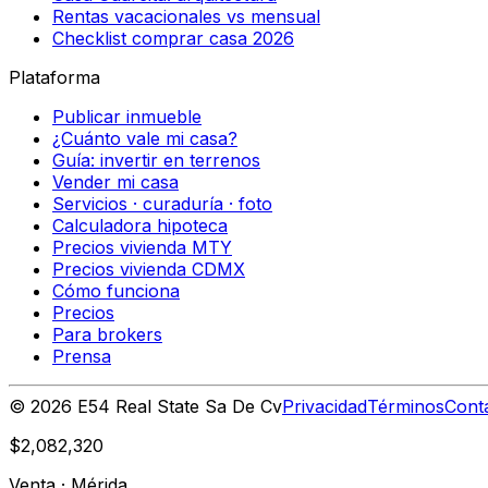
Rentas vacacionales vs mensual
Checklist comprar casa 2026
Plataforma
Publicar inmueble
¿Cuánto vale mi casa?
Guía: invertir en terrenos
Vender mi casa
Servicios · curaduría · foto
Calculadora hipoteca
Precios vivienda MTY
Precios vivienda CDMX
Cómo funciona
Precios
Para brokers
Prensa
©
2026
E54 Real State Sa De Cv
Privacidad
Términos
Cont
$2,082,320
Venta
·
Mérida