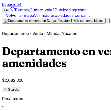
Espacio
54
Rentas
¿Cuánto vale?
Publicar
Ingresar
EN
←
Volver al mapa
Ver más propiedades cerca →
Departamento
·
Venta
·
Mérida
,
Yucatán
Departamento en ven
amenidades
$2,082,320
♡ Guardar
Recámaras
1