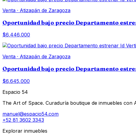
Venta
·
Atizapán de Zaragoza
Oportunidad bajo precio Departamento estren
$6,446,000
Venta
·
Atizapán de Zaragoza
Oportunidad bajo precio Departamento estren
$6,645,000
Espacio 54
The Art of Space. Curaduría boutique de inmuebles con AI 
manuel@espacio54.com
+52 81 3602 3343
Explorar inmuebles