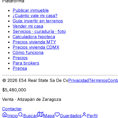
Plataforma
Publicar inmueble
¿Cuánto vale mi casa?
Guía: invertir en terrenos
Vender mi casa
Servicios · curaduría · foto
Calculadora hipoteca
Precios vivienda MTY
Precios vivienda CDMX
Cómo funciona
Precios
Para brokers
Prensa
©
2026
E54 Real State Sa De Cv
Privacidad
Términos
Cont
$5,480,000
Venta
·
Atizapán de Zaragoza
Contactar
Inicio
Buscar
Mapa
Guardados
Perfil