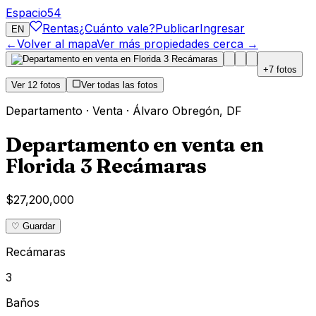
Espacio
54
Rentas
¿Cuánto vale?
Publicar
Ingresar
EN
←
Volver al mapa
Ver más propiedades cerca →
+
7
fotos
Ver
12
fotos
Ver todas las fotos
Departamento
·
Venta
·
Álvaro Obregón
,
DF
Departamento en venta en
Florida 3 Recámaras
$27,200,000
♡ Guardar
Recámaras
3
Baños