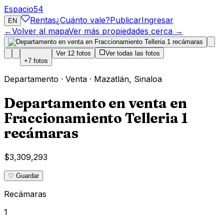
Espacio
54
Rentas
¿Cuánto vale?
Publicar
Ingresar
EN
←
Volver al mapa
Ver más propiedades cerca →
Ver
12
fotos
Ver todas las fotos
+
7
fotos
Departamento
·
Venta
·
Mazatlán
,
Sinaloa
Departamento en venta en
Fraccionamiento Telleria 1
recámaras
$3,309,293
♡ Guardar
Recámaras
1