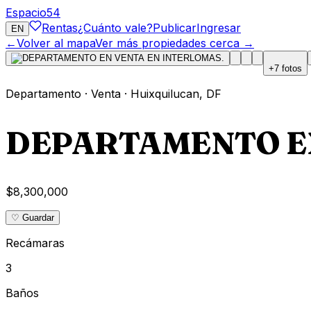
Espacio
54
Rentas
¿Cuánto vale?
Publicar
Ingresar
EN
←
Volver al mapa
Ver más propiedades cerca →
+
7
fotos
Departamento
·
Venta
·
Huixquilucan
,
DF
DEPARTAMENTO EN
$8,300,000
♡ Guardar
Recámaras
3
Baños