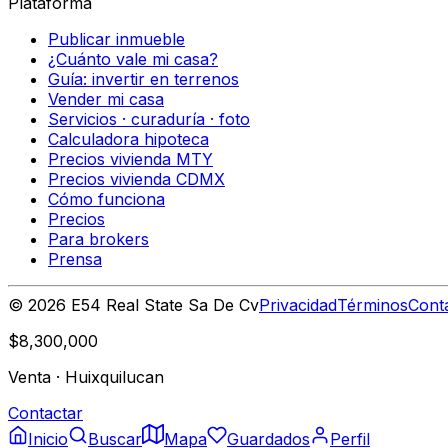
Plataforma
Publicar inmueble
¿Cuánto vale mi casa?
Guía: invertir en terrenos
Vender mi casa
Servicios · curaduría · foto
Calculadora hipoteca
Precios vivienda MTY
Precios vivienda CDMX
Cómo funciona
Precios
Para brokers
Prensa
©
2026
E54 Real State Sa De Cv
Privacidad
Términos
Cont
$8,300,000
Venta
·
Huixquilucan
Contactar
Inicio
Buscar
Mapa
Guardados
Perfil