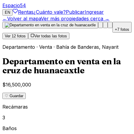
Espacio
54
Rentas
¿Cuánto vale?
Publicar
Ingresar
EN
←
Volver al mapa
Ver más propiedades cerca →
+
7
fotos
Ver
12
fotos
Ver todas las fotos
Departamento
·
Venta
·
Bahía de Banderas
,
Nayarit
Departamento en venta en la
cruz de huanacaxtle
$16,500,000
♡ Guardar
Recámaras
3
Baños