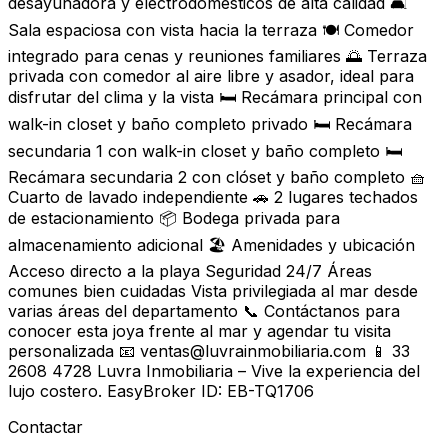
desayunadora y electrodomésticos de alta calidad 🛋
Sala espaciosa con vista hacia la terraza 🍽 Comedor
integrado para cenas y reuniones familiares 🌅 Terraza
privada con comedor al aire libre y asador, ideal para
disfrutar del clima y la vista 🛏 Recámara principal con
walk-in closet y baño completo privado 🛏 Recámara
secundaria 1 con walk-in closet y baño completo 🛏
Recámara secundaria 2 con clóset y baño completo 🧺
Cuarto de lavado independiente 🚗 2 lugares techados
de estacionamiento 📦 Bodega privada para
almacenamiento adicional 🏖️ Amenidades y ubicación
Acceso directo a la playa Seguridad 24/7 Áreas
comunes bien cuidadas Vista privilegiada al mar desde
varias áreas del departamento 📞 Contáctanos para
conocer esta joya frente al mar y agendar tu visita
personalizada 📧 ventas@luvrainmobiliaria.com 📱 33
2608 4728 Luvra Inmobiliaria – Vive la experiencia del
lujo costero. EasyBroker ID: EB-TQ1706
Contactar