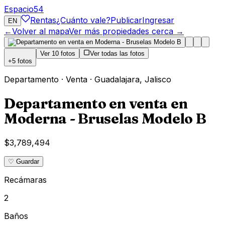
Espacio
54
Rentas
¿Cuánto vale?
Publicar
Ingresar
EN
←
Volver al mapa
Ver más propiedades cerca →
Ver
10
fotos
Ver todas las fotos
+
5
fotos
Departamento
·
Venta
·
Guadalajara
,
Jalisco
Departamento en venta en
Moderna - Bruselas Modelo B
$3,789,494
♡ Guardar
Recámaras
2
Baños