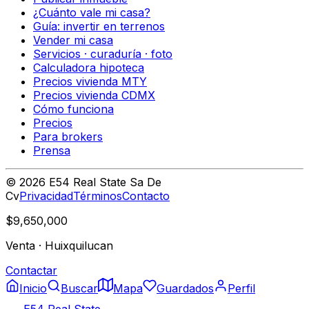
¿Cuánto vale mi casa?
Guía: invertir en terrenos
Vender mi casa
Servicios · curaduría · foto
Calculadora hipoteca
Precios vivienda MTY
Precios vivienda CDMX
Cómo funciona
Precios
Para brokers
Prensa
©
2026
E54 Real State Sa De
Cv
Privacidad
Términos
Contacto
$9,650,000
Venta
·
Huixquilucan
Contactar
Inicio
Buscar
Mapa
Guardados
Perfil
E54 Real State