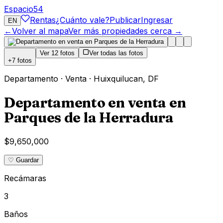
Espacio
54
Rentas
¿Cuánto vale?
Publicar
Ingresar
EN
←
Volver al mapa
Ver más propiedades cerca →
Ver
12
fotos
Ver todas las fotos
+
7
fotos
Departamento
·
Venta
·
Huixquilucan
,
DF
Departamento en venta en
Parques de la Herradura
$9,650,000
♡ Guardar
Recámaras
3
Baños