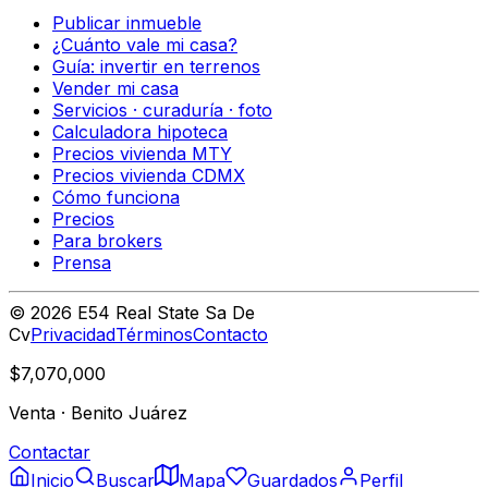
Publicar inmueble
¿Cuánto vale mi casa?
Guía: invertir en terrenos
Vender mi casa
Servicios · curaduría · foto
Calculadora hipoteca
Precios vivienda MTY
Precios vivienda CDMX
Cómo funciona
Precios
Para brokers
Prensa
©
2026
E54 Real State Sa De
Cv
Privacidad
Términos
Contacto
$7,070,000
Venta
·
Benito Juárez
Contactar
Inicio
Buscar
Mapa
Guardados
Perfil