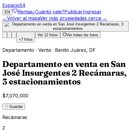
Espacio
54
Rentas
¿Cuánto vale?
Publicar
Ingresar
EN
←
Volver al mapa
Ver más propiedades cerca →
Ver
12
fotos
Ver todas las fotos
+
7
fotos
Departamento
·
Venta
·
Benito Juárez
,
DF
Departamento en venta en San
José Insurgentes 2 Recámaras,
3 estacionamientos
$7,070,000
♡ Guardar
Recámaras
2