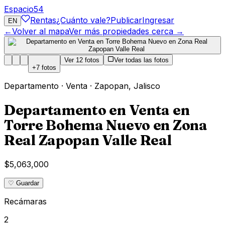
Espacio
54
Rentas
¿Cuánto vale?
Publicar
Ingresar
EN
←
Volver al mapa
Ver más propiedades cerca →
Ver
12
fotos
Ver todas las fotos
+
7
fotos
Departamento
·
Venta
·
Zapopan
,
Jalisco
Departamento en Venta en
Torre Bohema Nuevo en Zona
Real Zapopan Valle Real
$5,063,000
♡ Guardar
Recámaras
2