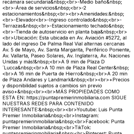
recámara secundaria&nbsp;<br>-Medio baño&nbsp;
<br>-Área de servicios&nbsp;<br>-2
estacionamientos&nbsp;<br><br>Amenidades:&nbsp;
<br>-Elevador<br>-Ingreso controlado&nbsp;<br>-
Terrazas&nbsp;<br>-Estacionamiento techado&nbsp;
<br>-Tienda de autoservicio en planta baja&nbsp;<br>
<br>Ubicación: Esta ubicada en Av. Aviación #5272, al
lado del ingreso De Palma Real Vial alternas cercanas
Av. 5 de Mayo, Av. Santa Margarita, Periférico Poniente,
Av. Vallarta, Paseo Solares, Av. Inglaterra, Av. Naciones
Unidas y más!&nbsp;<br>A 9 min de Plaza D
´Lucca&nbsp;<br>A 10 min de Plaza Real Center&nbsp;
<br>A 16 min de Puerta de Hierro&nbsp;<br>A 20 min
de Plaza Andares y Landmark&nbsp;<br><br>+Precios
y disponibilidad sujetos a cambios sin previo
aviso+&nbsp;<br><br>MÁS PROPIEDADES COMO
ESTA EN: https://puntapremierinmobiliaria.com SIGUE
NUESTRAS REDES PARA CONTENIDO
INTERESANTE:&nbsp;<br><br>Youtube: Luis Punta
Premier Inmobiliaria&nbsp;<br>Instagram:
puntapremierinmobiliaria&nbsp;<br>Facebook: Punta
Premier Inmobiliaria&nbsp;<br>TikTok:
puntapremierinmobiliaria&nbsp;<br>Pinterest: Punta