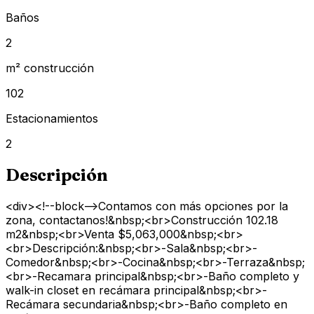
Baños
2
m² construcción
102
Estacionamientos
2
Descripción
<div><!--block-->Contamos con más opciones por la
zona, contactanos!&nbsp;<br>Construcción 102.18
m2&nbsp;<br>Venta $5,063,000&nbsp;<br>
<br>Descripción:&nbsp;<br>-Sala&nbsp;<br>-
Comedor&nbsp;<br>-Cocina&nbsp;<br>-Terraza&nbsp;
<br>-Recamara principal&nbsp;<br>-Baño completo y
walk-in closet en recámara principal&nbsp;<br>-
Recámara secundaria&nbsp;<br>-Baño completo en