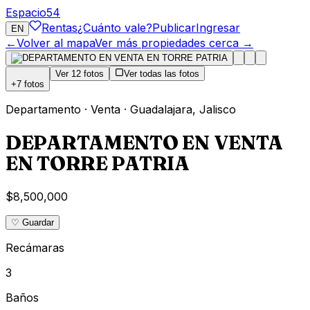
Espacio
54
Rentas
¿Cuánto vale?
Publicar
Ingresar
EN
←
Volver al mapa
Ver más propiedades cerca →
Ver
12
fotos
Ver todas las fotos
+
7
fotos
Departamento
·
Venta
·
Guadalajara
,
Jalisco
DEPARTAMENTO EN VENTA
EN TORRE PATRIA
$8,500,000
♡ Guardar
Recámaras
3
Baños