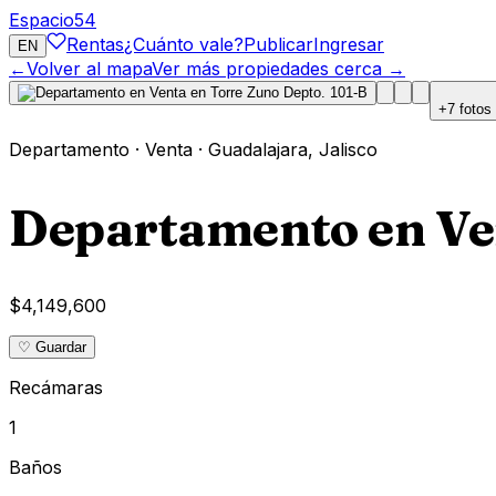
Espacio
54
Rentas
¿Cuánto vale?
Publicar
Ingresar
EN
←
Volver al mapa
Ver más propiedades cerca →
+
7
fotos
Departamento
·
Venta
·
Guadalajara
,
Jalisco
Departamento en Ven
$4,149,600
♡ Guardar
Recámaras
1
Baños